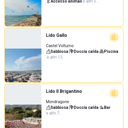
Accesso animali
·
e altri 5…
Lido Gallo
Castel Volturno
Sabbiosa
·
Doccia calda
·
Piscina
·
e altri 13…
Lido Il Brigantino
Mondragone
Sabbiosa
·
Doccia calda
·
Bar
·
e altri 7…