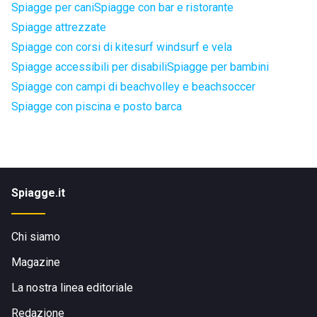
Spiagge per cani
Spiagge con bar e ristorante
Spiagge attrezzate
Spiagge con corsi di kitesurf windsurf e vela
Spiagge accessibili per disabili
Spiagge per bambini
Spiagge con campi di beachvolley e beachsoccer
Spiagge con piscina e posto barca
Spiagge.it
Chi siamo
Magazine
La nostra linea editoriale
Redazione