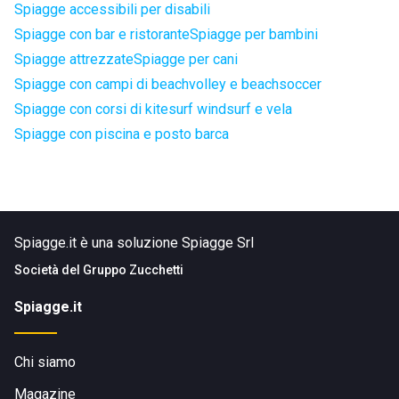
Spiagge accessibili per disabili
Spiagge con bar e ristorante
Spiagge per bambini
Spiagge attrezzate
Spiagge per cani
Spiagge con campi di beachvolley e beachsoccer
Spiagge con corsi di kitesurf windsurf e vela
Spiagge con piscina e posto barca
Spiagge.it è una soluzione Spiagge Srl
Società del
Gruppo Zucchetti
Spiagge.it
Chi siamo
Magazine