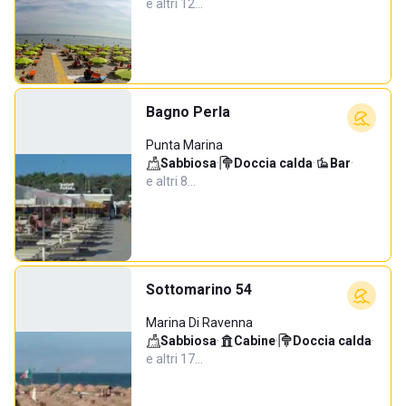
e altri 12…
Bagno Perla
Punta Marina
Sabbiosa
·
Doccia calda
·
Bar
·
e altri 8…
Sottomarino 54
Marina Di Ravenna
Sabbiosa
·
Cabine
·
Doccia calda
·
e altri 17…