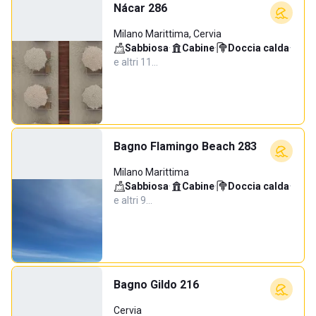
Nácar 286
Milano Marittima, Cervia
Sabbiosa
·
Cabine
·
Doccia calda
·
e altri 11…
Bagno Flamingo Beach 283
Milano Marittima
Sabbiosa
·
Cabine
·
Doccia calda
·
e altri 9…
Bagno Gildo 216
Cervia