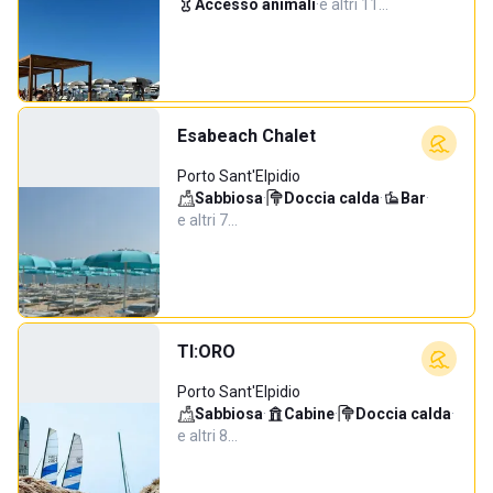
Accesso animali
·
e altri 11…
Esabeach Chalet
Porto Sant'Elpidio
Sabbiosa
·
Doccia calda
·
Bar
·
e altri 7…
TI:ORO
Porto Sant'Elpidio
Sabbiosa
·
Cabine
·
Doccia calda
·
e altri 8…