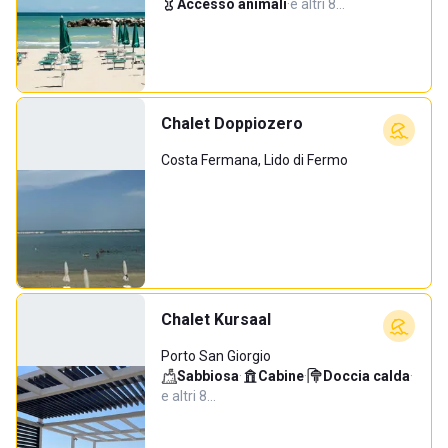
Accesso animali
·
e altri 8…
Chalet Doppiozero
Costa Fermana, Lido di Fermo
Chalet Kursaal
Porto San Giorgio
Sabbiosa
·
Cabine
·
Doccia calda
·
e altri 8…