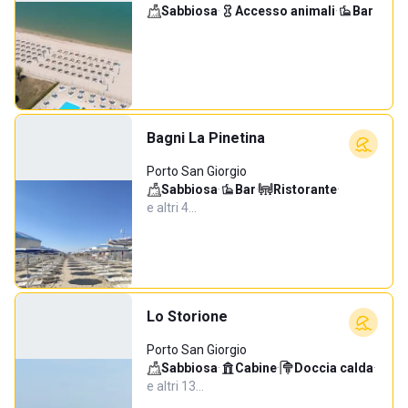
Sabbiosa
·
Accesso animali
·
Bar
Bagni La Pinetina
Porto San Giorgio
Sabbiosa
·
Bar
·
Ristorante
·
e altri 4…
Lo Storione
Porto San Giorgio
Sabbiosa
·
Cabine
·
Doccia calda
·
e altri 13…