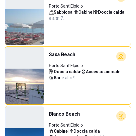
Porto Sant'Elpidio
Sabbiosa
·
Cabine
·
Doccia calda
·
e altri 7…
Saxa Beach
Porto Sant'Elpidio
Doccia calda
·
Accesso animali
·
Bar
·
e altri 9…
Blanco Beach
Porto Sant'Elpidio
Cabine
·
Doccia calda
·