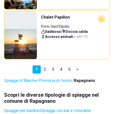
Chalet Papillon
Porto Sant'Elpidio
Sabbiosa
·
Doccia calda
·
Accesso animali
·
e altri 10…
1
2
3
4
5
>
Spiagge.it
Marche
Provincia di Fermo
Rapagnano
Scopri le diverse tipologie di spiagge nel
comune di Rapagnano
Spiagge per bambini
Spiagge con bar e ristorante