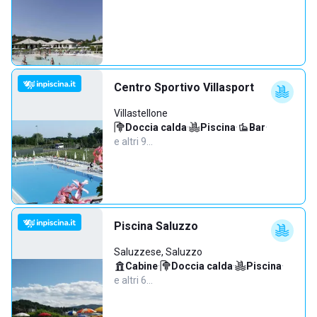
Centro Sportivo Villasport
Villastellone
Doccia calda
·
Piscina
·
Bar
·
e altri 9…
Piscina Saluzzo
Saluzzese, Saluzzo
Cabine
·
Doccia calda
·
Piscina
·
e altri 6…