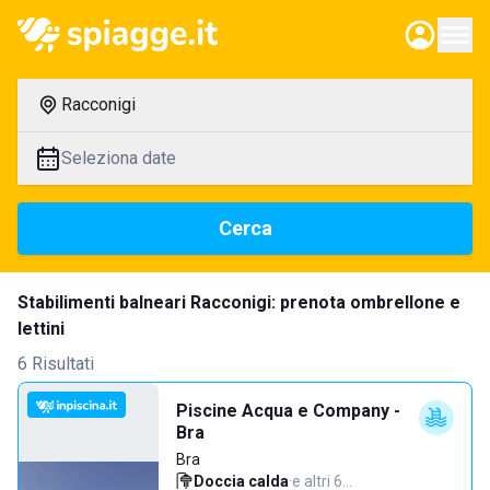
Racconigi
Seleziona date
Cerca
Stabilimenti balneari Racconigi: prenota ombrellone e
lettini
6 Risultati
Piscine Acqua e Company -
Bra
Bra
Doccia calda
·
e altri 6…