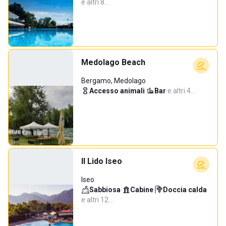
e altri 8…
Medolago Beach
Bergamo, Medolago
Accesso animali
·
Bar
·
e altri 4…
Il Lido Iseo
Iseo
Sabbiosa
·
Cabine
·
Doccia calda
·
e altri 12…