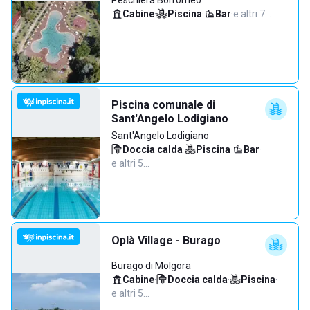
Peschiera Borromeo
Cabine
·
Piscina
·
Bar
·
e altri 7…
Piscina comunale di
Sant'Angelo Lodigiano
Sant'Angelo Lodigiano
Doccia calda
·
Piscina
·
Bar
·
e altri 5…
Oplà Village - Burago
Burago di Molgora
Cabine
·
Doccia calda
·
Piscina
·
e altri 5…