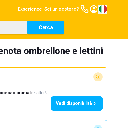
Experience
Sei un gestore?
Cerca
enota ombrellone e lettini
ccesso animali
·
e altri 9…
Vedi disponibilità