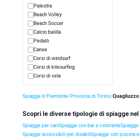
Palestra
Beach Volley
Beach Soccer
Calcio balilla
Pedalò
Canoe
Corsi di windsurf
Corsi di kitesurfing
Corsi di vela
Spiagge.it
Piemonte
Provincia di Torino
Quagliuzzo
Scopri le diverse tipologie di spiagge n
Spiagge per cani
Spiagge con bar e ristorante
Spiagge 
Spiagge accessibili per disabili
Spiagge con piscina e