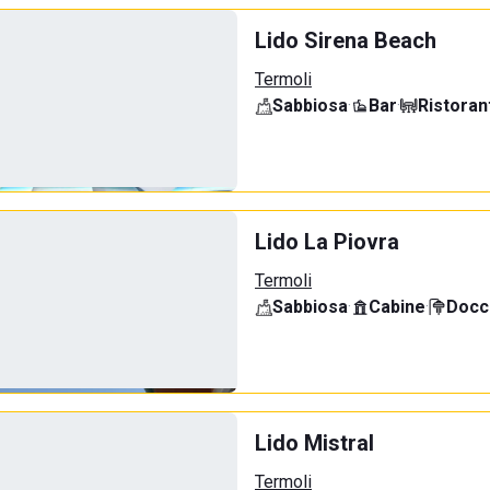
Lido Sirena Beach
Termoli
Sabbiosa
·
Bar
·
Ristoran
Lido La Piovra
Termoli
Sabbiosa
·
Cabine
·
Docci
Lido Mistral
Termoli