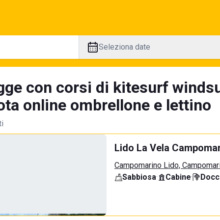
Seleziona date
ge con corsi di kitesurf windsu
ta online ombrellone e lettino
ti
Lido La Vela Campomar
Campomarino Lido, Campomar
Sabbiosa
·
Cabine
·
Docci