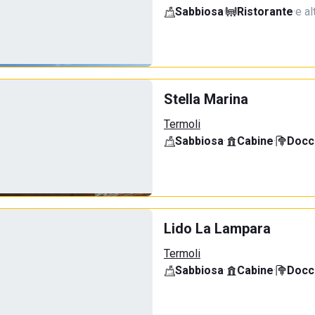
Sabbiosa
·
Ristorante
·
e al
Stella Marina
Termoli
Sabbiosa
·
Cabine
·
Docci
Lido La Lampara
Termoli
Sabbiosa
·
Cabine
·
Docci