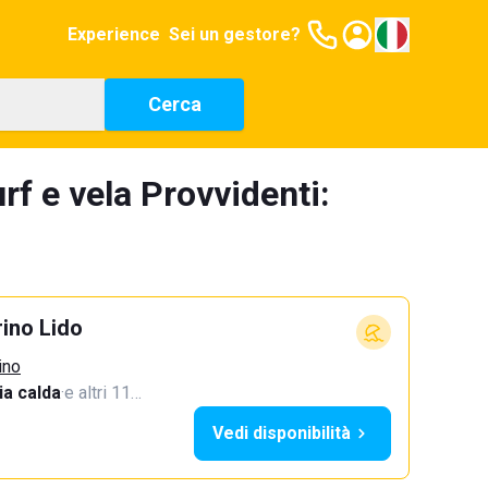
Experience
Sei un gestore?
Cerca
rf e vela Provvidenti:
ino Lido
ino
a calda
·
e altri 11…
Vedi disponibilità