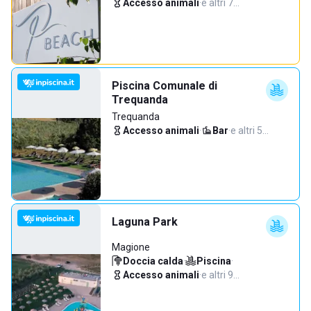
Accesso animali
·
e altri 7…
Piscina Comunale di
Trequanda
Trequanda
Accesso animali
·
Bar
·
e altri 5…
Laguna Park
Magione
Doccia calda
·
Piscina
·
Accesso animali
·
e altri 9…