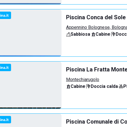
Piscina Conca del Sole
Appennino Bolognese, Bologn
Sabbiosa
·
Cabine
·
Docci
Piscina La Fratta Mont
Montechiarugolo
Cabine
·
Doccia calda
·
P
Piscina Comunale di C