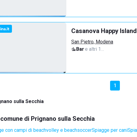
Casanova Happy Island
San Pietro, Modena
Bar
·
e altri 1…
1
gnano sulla Secchia
l comune di Prignano sulla Secchia
e con campi di beachvolley e beachsoccer
Spiagge per cani
Spia