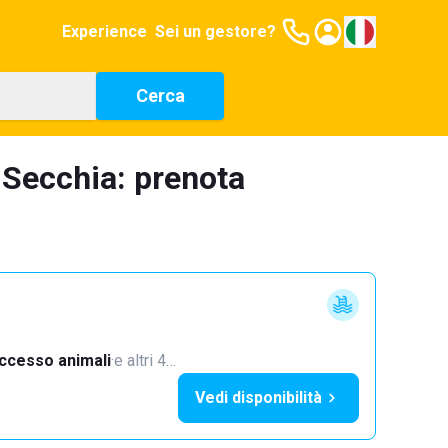
Experience
Sei un gestore?
Cerca
 Secchia: prenota
ccesso animali
·
e altri 4…
Vedi disponibilità