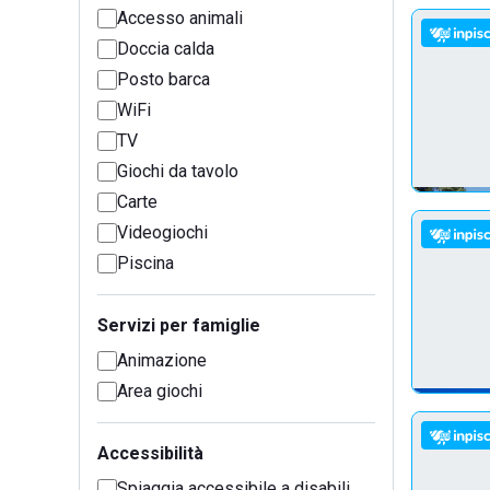
Accesso animali
Doccia calda
Posto barca
WiFi
TV
Giochi da tavolo
Carte
Videogiochi
Piscina
Servizi per famiglie
Animazione
Area giochi
Accessibilità
Spiaggia accessibile a disabili