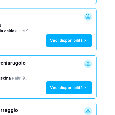
a
a calda
·
e altri 9…
Vedi disponibilità
echiarugolo
iscina
·
e altri 9…
Vedi disponibilità
orreggio