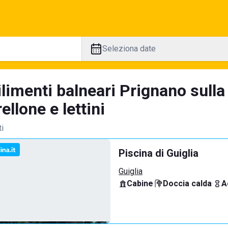
Seleziona date
ilimenti balneari Prignano sulla
llone e lettini
ti
Piscina di Guiglia
Guiglia
Cabine
·
Doccia calda
·
A