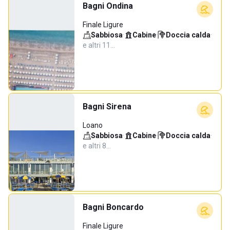
Bagni Ondina
Finale Ligure
Sabbiosa
·
Cabine
·
Doccia calda
·
e altri 11…
Bagni Sirena
Loano
Sabbiosa
·
Cabine
·
Doccia calda
·
e altri 8…
Bagni Boncardo
Finale Ligure