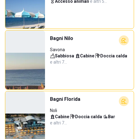
Accesso animali
·
e altri 5…
Bagni Nilo
Savona
Sabbiosa
·
Cabine
·
Doccia calda
·
e altri 7…
Bagni Florida
Noli
Cabine
·
Doccia calda
·
Bar
·
e altri 7…