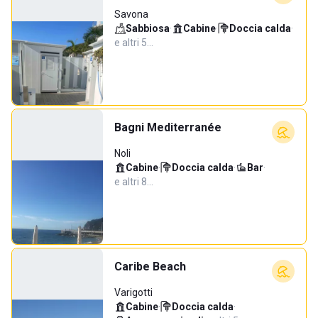
Savona
Sabbiosa
·
Cabine
·
Doccia calda
·
e altri 5…
Bagni Mediterranée
Noli
Cabine
·
Doccia calda
·
Bar
·
e altri 8…
Caribe Beach
Varigotti
Cabine
·
Doccia calda
·