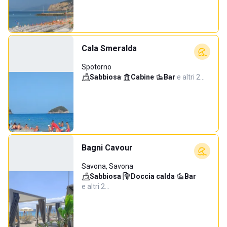
Cala Smeralda
Spotorno
Sabbiosa
·
Cabine
·
Bar
·
e altri 2…
Bagni Cavour
Savona, Savona
Sabbiosa
·
Doccia calda
·
Bar
·
e altri 2…