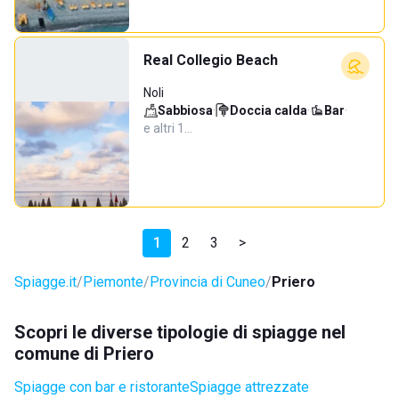
Real Collegio Beach
Noli
Sabbiosa
·
Doccia calda
·
Bar
·
e altri 1…
1
2
3
>
Spiagge.it
Piemonte
Provincia di Cuneo
Priero
Scopri le diverse tipologie di spiagge nel
comune di Priero
Spiagge con bar e ristorante
Spiagge attrezzate