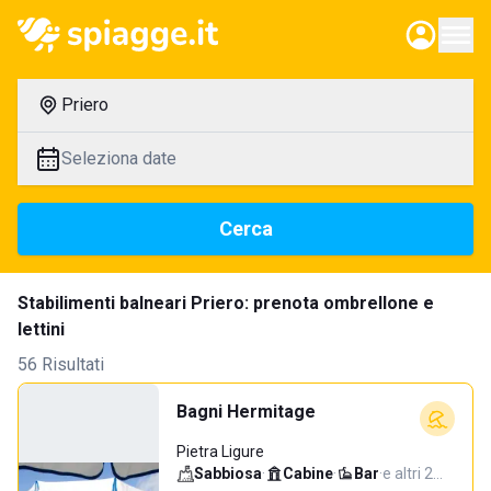
Priero
Seleziona date
Cerca
Stabilimenti balneari Priero: prenota ombrellone e
lettini
56 Risultati
Bagni Hermitage
Pietra Ligure
Sabbiosa
·
Cabine
·
Bar
·
e altri 2…