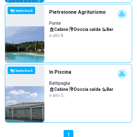
Pietreionne Agriturismo
Ponte
Cabine
·
Doccia calda
·
Bar
·
e altri 8…
In Piscina
Battipaglia
Cabine
·
Doccia calda
·
Bar
·
e altri 5…
1