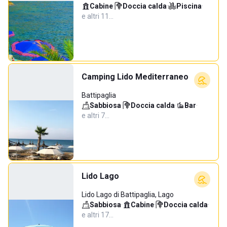
Cabine
·
Doccia calda
·
Piscina
·
e altri 11…
Camping Lido Mediterraneo
Battipaglia
Sabbiosa
·
Doccia calda
·
Bar
·
e altri 7…
Lido Lago
Lido Lago di Battipaglia, Lago
Sabbiosa
·
Cabine
·
Doccia calda
·
e altri 17…