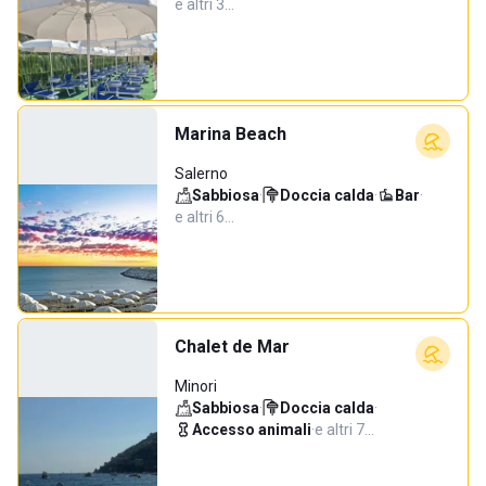
e altri 3…
Marina Beach
Salerno
Sabbiosa
·
Doccia calda
·
Bar
·
e altri 6…
Chalet de Mar
Minori
Sabbiosa
·
Doccia calda
·
Accesso animali
·
e altri 7…