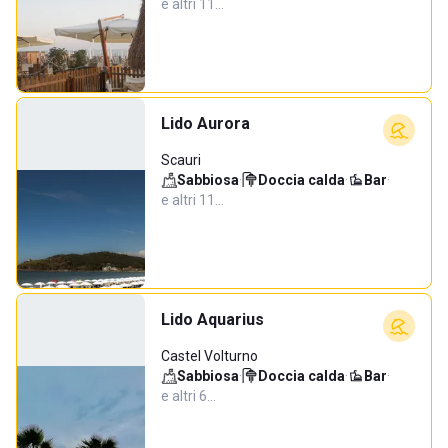
e altri 11…
Lido Aurora
Scauri
Sabbiosa
·
Doccia calda
·
Bar
·
e altri 11…
Lido Aquarius
Castel Volturno
Sabbiosa
·
Doccia calda
·
Bar
·
e altri 6…