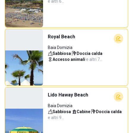
e altri 6…
Royal Beach
Baia Domizia
Sabbiosa
·
Doccia calda
·
Accesso animali
·
e altri 7…
Lido Haway Beach
Baia Domizia
Sabbiosa
·
Cabine
·
Doccia calda
·
e altri 9…