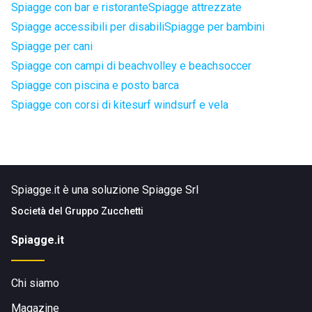
Spiagge con bar e ristorante
Spiagge attrezzate
Spiagge accessibili per disabili
Spiagge per bambini
Spiagge per cani
Spiagge con campi di beachvolley e beachsoccer
Spiagge con piscina e posto barca
Spiagge con corsi di kitesurf windsurf e vela
Spiagge.it è una soluzione Spiagge Srl
Società del
Gruppo Zucchetti
Spiagge.it
Chi siamo
Magazine