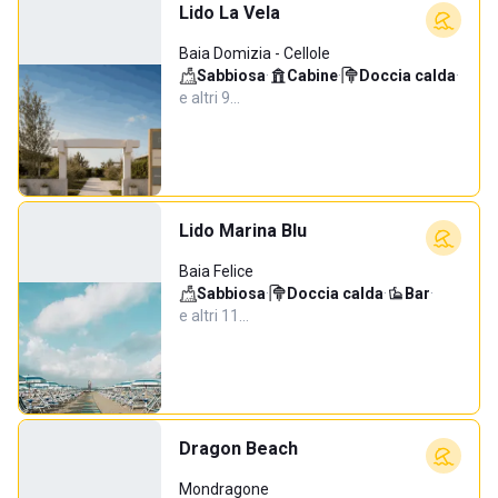
Lido La Vela
Baia Domizia - Cellole
Sabbiosa
·
Cabine
·
Doccia calda
·
e altri 9…
Lido Marina Blu
Baia Felice
Sabbiosa
·
Doccia calda
·
Bar
·
e altri 11…
Dragon Beach
Mondragone