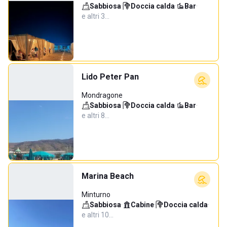
Sabbiosa
·
Doccia calda
·
Bar
·
e altri 3…
Lido Peter Pan
Mondragone
Sabbiosa
·
Doccia calda
·
Bar
·
e altri 8…
Marina Beach
Minturno
Sabbiosa
·
Cabine
·
Doccia calda
·
e altri 10…