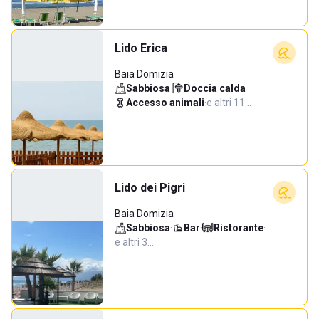
Lido Erica
Baia Domizia
Sabbiosa
·
Doccia calda
·
Accesso animali
·
e altri 11…
Lido dei Pigri
Baia Domizia
Sabbiosa
·
Bar
·
Ristorante
·
e altri 3…