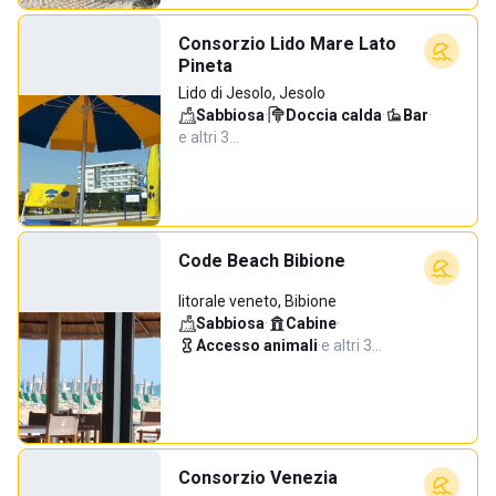
Consorzio Lido Mare Lato
Pineta
Lido di Jesolo, Jesolo
Sabbiosa
·
Doccia calda
·
Bar
·
e altri 3…
Code Beach Bibione
litorale veneto, Bibione
Sabbiosa
·
Cabine
·
Accesso animali
·
e altri 3…
Consorzio Venezia