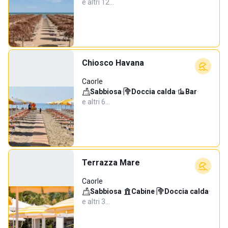
e altri 12…
Chiosco Havana
Caorle
Sabbiosa
·
Doccia calda
·
Bar
·
e altri 6…
Terrazza Mare
Caorle
Sabbiosa
·
Cabine
·
Doccia calda
·
e altri 3…