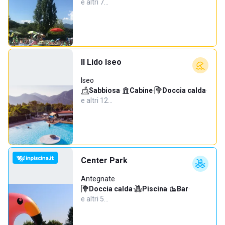
e altri 7…
Il Lido Iseo
Iseo
Sabbiosa
·
Cabine
·
Doccia calda
·
e altri 12…
Center Park
Antegnate
Doccia calda
·
Piscina
·
Bar
·
e altri 5…