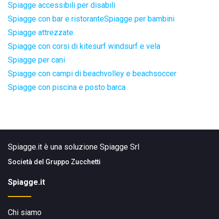
Spiagge accessibili per disabili
Spiagge con bar e ristorante
Spiagge per bambini
Spiagge attrezzate
Spiagge con corsi di kitesurf windsurf e vela
Spiagge per cani
Spiagge con campi di beachvolley e beachsoccer
Spiagge con piscina e posto barca
Spiagge.it è una soluzione Spiagge Srl
Società del
Gruppo Zucchetti
Spiagge.it
Chi siamo