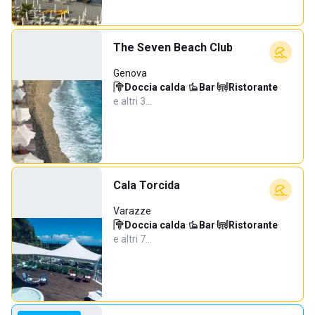
The Seven Beach Club
Genova
Doccia calda
·
Bar
·
Ristorante
·
e altri 3…
Cala Torcida
Varazze
Doccia calda
·
Bar
·
Ristorante
·
e altri 7…