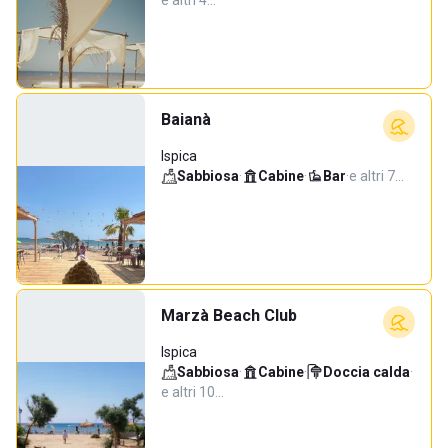
e altri 4…
Baianà
Ispica
Sabbiosa
·
Cabine
·
Bar
·
e altri 7…
Marzà Beach Club
Ispica
Sabbiosa
·
Cabine
·
Doccia calda
·
e altri 10…