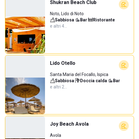
Shukran Beach Club
Noto, Lido di Noto
Sabbiosa
·
Bar
·
Ristorante
·
e altri 4…
Lido Otello
Santa Maria del Focallo, Ispica
Sabbiosa
·
Doccia calda
·
Bar
·
e altri 2…
Joy Beach Avola
Avola