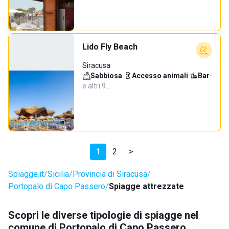
Lido Fly Beach
Siracusa
Sabbiosa
·
Accesso animali
·
Bar
·
e altri 9…
1
2
>
Spiagge.it
Sicilia
Provincia di Siracusa
Portopalo di Capo Passero
Spiagge attrezzate
Scopri le diverse tipologie di spiagge nel
comune di Portopalo di Capo Passero