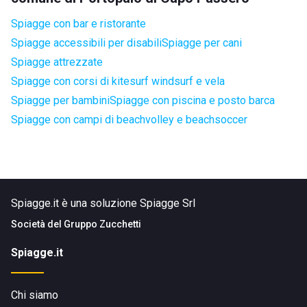
Spiagge con bar e ristorante
Spiagge accessibili per disabili
Spiagge per cani
Spiagge attrezzate
Spiagge con corsi di kitesurf windsurf e vela
Spiagge per bambini
Spiagge con piscina e posto barca
Spiagge con campi di beachvolley e beachsoccer
Spiagge.it è una soluzione Spiagge Srl
Società del
Gruppo Zucchetti
Spiagge.it
Chi siamo