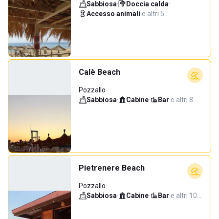
Sabbiosa
·
Doccia calda
·
Accesso animali
·
e altri 5…
Calè Beach
Pozzallo
Sabbiosa
·
Cabine
·
Bar
·
e altri 8…
Pietrenere Beach
Pozzallo
Sabbiosa
·
Cabine
·
Bar
·
e altri 10…