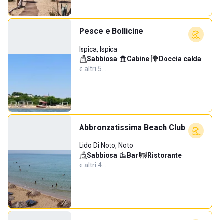
Pesce e Bollicine
Ispica, Ispica
Sabbiosa
·
Cabine
·
Doccia calda
·
e altri 5…
Abbronzatissima Beach Club
Lido Di Noto, Noto
Sabbiosa
·
Bar
·
Ristorante
·
e altri 4…