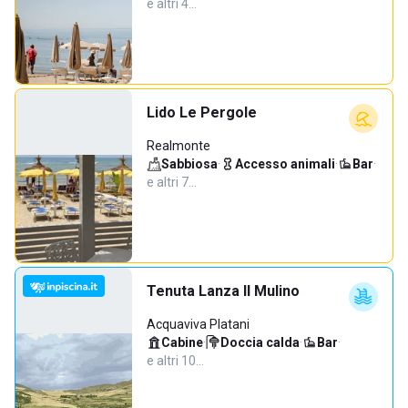
e altri 4…
Lido Le Pergole
Realmonte
Sabbiosa
·
Accesso animali
·
Bar
·
e altri 7…
Tenuta Lanza Il Mulino
Acquaviva Platani
Cabine
·
Doccia calda
·
Bar
·
e altri 10…