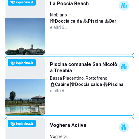
La Poccia Beach
Nibbiano
Doccia calda
·
Piscina
·
Bar
·
e altri 6…
Piscina comunale San Nicolò
a Trebbia
Bassa Piacentino, Rottofreno
Cabine
·
Doccia calda
·
Piscina
·
e altri 8…
Voghera Active
Voghera