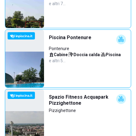
e altri 7…
Piscina Pontenure
Pontenure
Cabine
·
Doccia calda
·
Piscina
·
e altri 5…
Spazio Fitness Acquapark
Pizzighettone
Pizzighettone