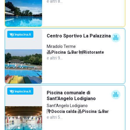
e altri 8…
Centro Sportivo La Palazzina
Miradolo Terme
Piscina
·
Bar
·
Ristorante
·
e altri 9…
Piscina comunale di
Sant'Angelo Lodigiano
Sant'Angelo Lodigiano
Doccia calda
·
Piscina
·
Bar
·
e altri 5…