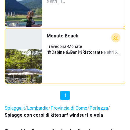
e altri 11…
Monate Beach
Travedona-Monate
Cabine
·
Bar
·
Ristorante
·
e altri 6…
1
Spiagge.it
Lombardia
Provincia di Como
Porlezza
Spiagge con corsi di kitesurf windsurf e vela