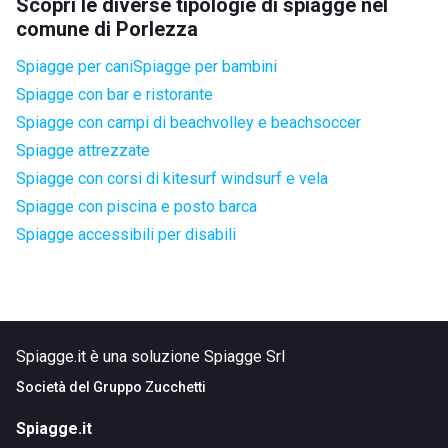
Scopri le diverse tipologie di spiagge nel
comune di Porlezza
Spiagge per cani
Spiagge per bambini
Spiagge con bar e ristorante
Spiagge con campi di beachvolley e beachsoccer
Spiagge attrezzate
Spiagge con corsi di kitesurf windsurf e vela
Spiagge con piscina e posto barca
Spiagge accessibili per disabili
Spiagge.it è una soluzione Spiagge Srl
Società del
Gruppo Zucchetti
Spiagge.it