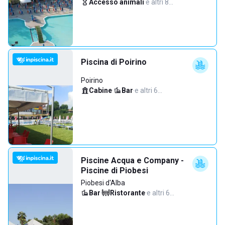
Accesso animali
·
e altri 8…
Piscina di Poirino
Poirino
Cabine
·
Bar
·
e altri 6…
Piscine Acqua e Company -
Piscine di Piobesi
Piobesi d'Alba
Bar
·
Ristorante
·
e altri 6…