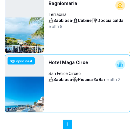
Bagniomaria
Terracina
Sabbiosa
·
Cabine
·
Doccia calda
·
e altri 8…
Hotel Maga Circe
San Felice Circeo
Sabbiosa
·
Piscina
·
Bar
·
e altri 2…
1