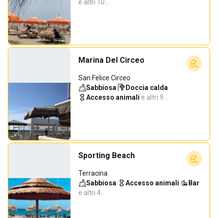
e altri 10…
Marina Del Circeo
San Felice Circeo
Sabbiosa
·
Doccia calda
·
Accesso animali
·
e altri 9…
Sporting Beach
Terracina
Sabbiosa
·
Accesso animali
·
Bar
·
e altri 4…