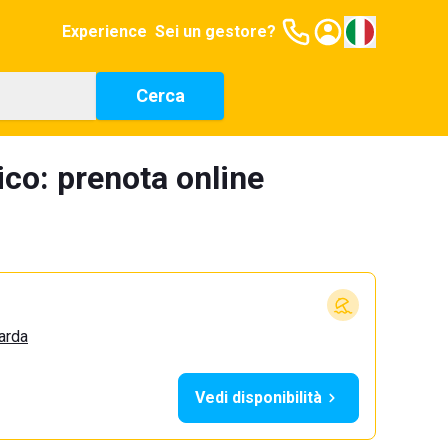
Experience
Sei un gestore?
Cerca
ico: prenota online
arda
Vedi disponibilità