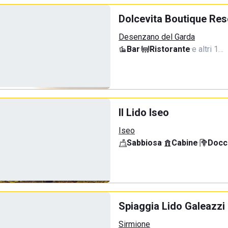
Dolcevita Boutique Res
Desenzano del Garda
Bar
·
Ristorante
·
e altri 1…
Il Lido Iseo
Iseo
Sabbiosa
·
Cabine
·
Docci
Spiaggia Lido Galeazzi
Sirmione