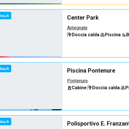
Center Park
Antegnate
Doccia calda
·
Piscina
·
B
Piscina Pontenure
Pontenure
Cabine
·
Doccia calda
·
P
Polisportivo E. Franzan