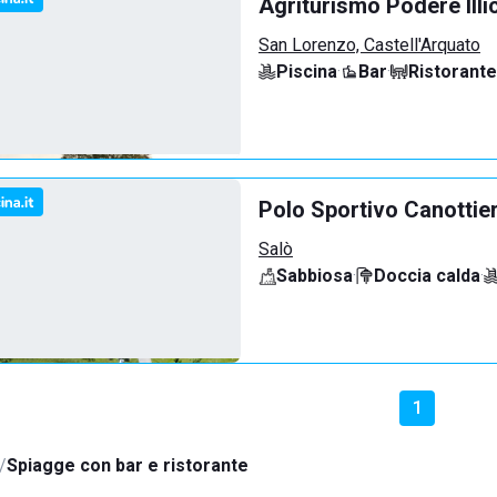
Agriturismo Podere Illi
San Lorenzo, Castell'Arquato
Piscina
·
Bar
·
Ristorante
Polo Sportivo Canottie
Salò
Sabbiosa
·
Doccia calda
·
1
Spiagge con bar e ristorante