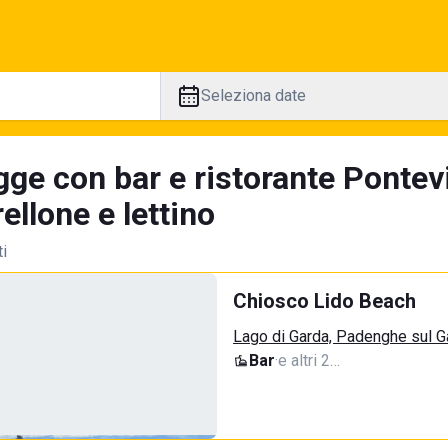
Seleziona date
gge con bar e ristorante Pontev
llone e lettino
ti
Chiosco Lido Beach
Lago di Garda, Padenghe sul G
Bar
·
e altri 2…