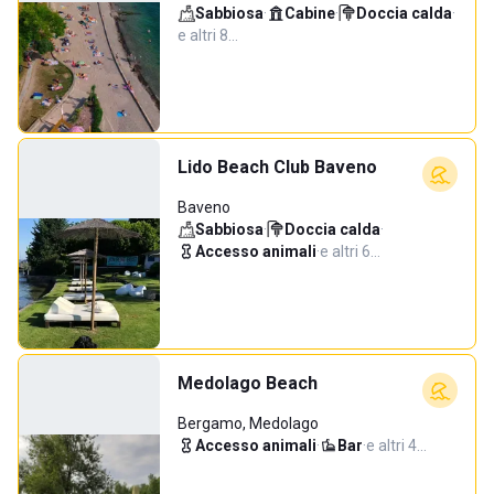
Sabbiosa
·
Cabine
·
Doccia calda
·
e altri 8…
Lido Beach Club Baveno
Baveno
Sabbiosa
·
Doccia calda
·
Accesso animali
·
e altri 6…
Medolago Beach
Bergamo, Medolago
Accesso animali
·
Bar
·
e altri 4…