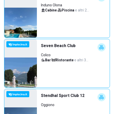
Induno Olona
Cabine
·
Piscina
·
e altri 2…
Seven Beach Club
Colico
Bar
·
Ristorante
·
e altri 3…
Stendhal Sport Club 12
Oggiono