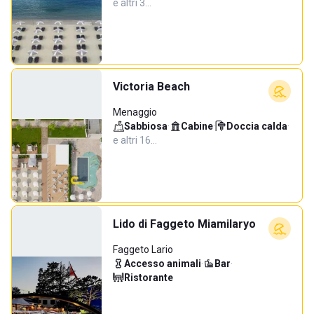
e altri 3…
Victoria Beach
Menaggio
Sabbiosa
·
Cabine
·
Doccia calda
·
e altri 16…
Lido di Faggeto Miamilaryo
Faggeto Lario
Accesso animali
·
Bar
·
Ristorante