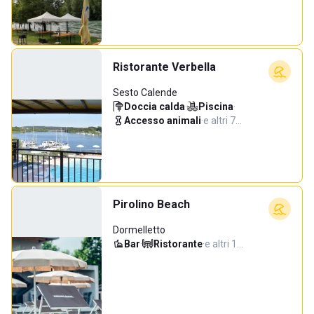
Ristorante Verbella
Sesto Calende
Doccia calda
·
Piscina
·
Accesso animali
·
e altri 7…
Pirolino Beach
Dormelletto
Bar
·
Ristorante
·
e altri 1…