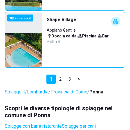
Shape Village
Appiano Gentile
Doccia calda
·
Piscina
·
Bar
·
e altri 4…
1
2
3
>
Spiagge.it
Lombardia
Provincia di Como
Ponna
Scopri le diverse tipologie di spiagge nel
comune di Ponna
Spiagge con bar e ristorante
Spiagge per cani