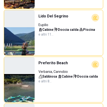
Lido Del Segrino
Eupilio
Cabine
·
Doccia calda
·
Piscina
·
e altri 11…
Preferito Beach
Verbania, Cannobio
Sabbiosa
·
Cabine
·
Doccia calda
·
e altri 8…