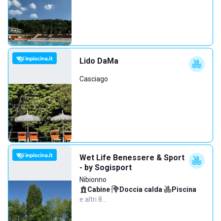
Lido DaMa
Casciago
Wet Life Benessere & Sport
- by Sogisport
Nibionno
Cabine
·
Doccia calda
·
Piscina
·
e altri 8…