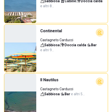
Sabbiosa
·
Cabine
·
Doccia calda
·
e altri 8…
Continental
Castagneto Carducci
Sabbiosa
·
Doccia calda
·
Bar
·
e altri 9…
Il Nautilus
Castagneto Carducci
Sabbiosa
·
Bar
·
e altri 5…