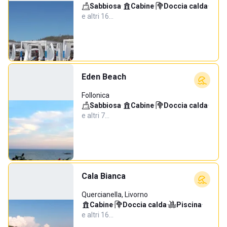
Sabbiosa
·
Cabine
·
Doccia calda
·
e altri 16…
Eden Beach
Follonica
Sabbiosa
·
Cabine
·
Doccia calda
·
e altri 7…
Cala Bianca
Quercianella, Livorno
Cabine
·
Doccia calda
·
Piscina
·
e altri 16…