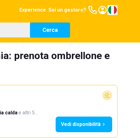
Experience
Sei un gestore?
Cerca
hia: prenota ombrellone e
a calda
·
e altri 5…
Vedi disponibilità