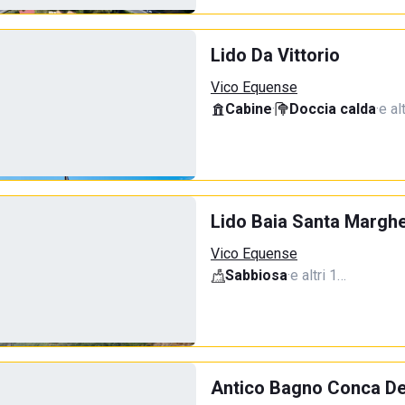
Lido Da Vittorio
Vico Equense
Cabine
·
Doccia calda
·
e al
Lido Baia Santa Marghe
Vico Equense
Sabbiosa
·
e altri 1…
Antico Bagno Conca Del