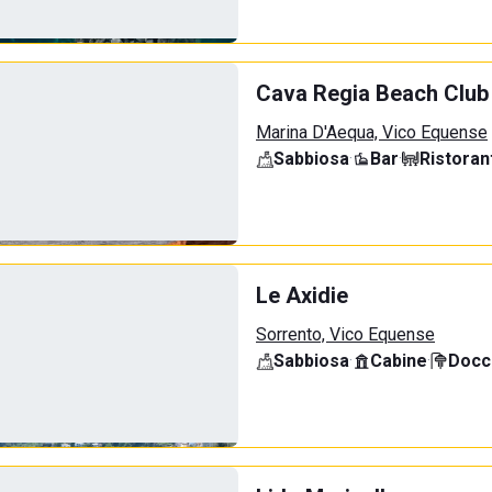
Cava Regia Beach Club
Marina D'Aequa, Vico Equense
Sabbiosa
·
Bar
·
Ristoran
Le Axidie
Sorrento, Vico Equense
Sabbiosa
·
Cabine
·
Docci