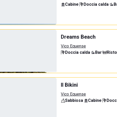
Cabine
·
Doccia calda
·
B
Dreams Beach
Vico Equense
Doccia calda
·
Bar
·
Rist
Il Bikini
Vico Equense
Sabbiosa
·
Cabine
·
Docci