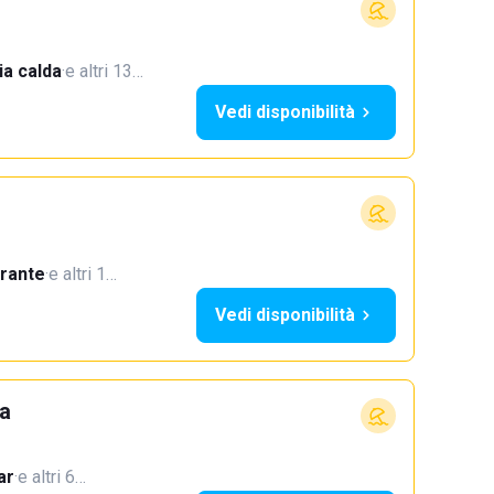
a calda
·
e altri 13…
Vedi disponibilità
orante
·
e altri 1…
Vedi disponibilità
la
ar
·
e altri 6…