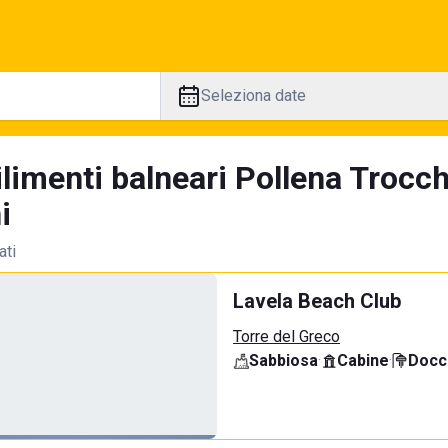
Seleziona date
ilimenti balneari Pollena Trocc
i
ati
Lavela Beach Club
Torre del Greco
Sabbiosa
·
Cabine
·
Docci