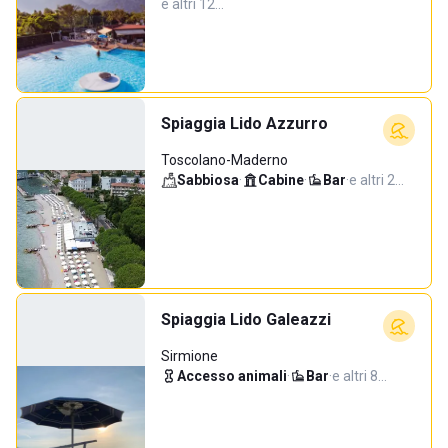
e altri 12…
Spiaggia Lido Azzurro
Toscolano-Maderno
Sabbiosa
·
Cabine
·
Bar
·
e altri 2…
Spiaggia Lido Galeazzi
Sirmione
Accesso animali
·
Bar
·
e altri 8…