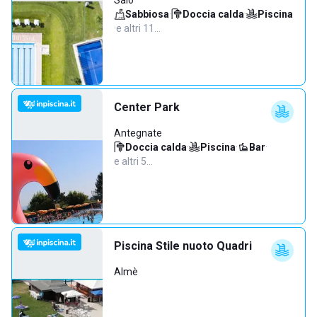
Salò
Sabbiosa
·
Doccia calda
·
Piscina
·
e altri 11…
Center Park
Antegnate
Doccia calda
·
Piscina
·
Bar
·
e altri 5…
Piscina Stile nuoto Quadri
Almè