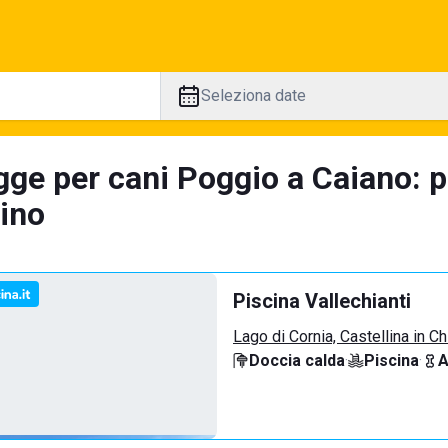
Seleziona date
gge per cani Poggio a Caiano: 
tino
Piscina Vallechianti
Lago di Cornia, Castellina in Ch
Doccia calda
·
Piscina
·
A