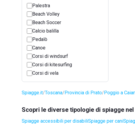
Palestra
Beach Volley
Beach Soccer
Calcio balilla
Pedalò
Canoe
Corsi di windsurf
Corsi di kitesurfing
Corsi di vela
Spiagge.it
Toscana
Provincia di Prato
Poggio a Caia
Scopri le diverse tipologie di spiagge n
Spiagge accessibili per disabili
Spiagge per cani
Spiag