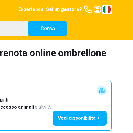
Experience
Sei un gestore?
Cerca
prenota online ombrellone
ianti
ccesso animali
·
e altri 7…
Vedi disponibilità