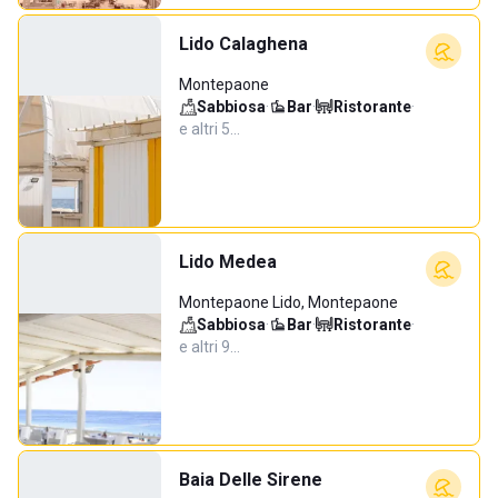
Lido Calaghena
Montepaone
Sabbiosa
·
Bar
·
Ristorante
·
e altri 5…
Lido Medea
Montepaone Lido, Montepaone
Sabbiosa
·
Bar
·
Ristorante
·
e altri 9…
Baia Delle Sirene