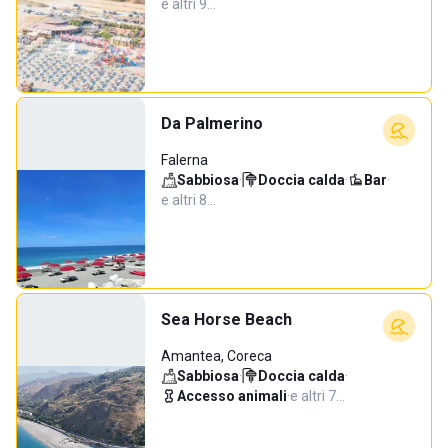
e altri 9…
Da Palmerino
Falerna
Sabbiosa
·
Doccia calda
·
Bar
·
e altri 8…
Sea Horse Beach
Amantea, Coreca
Sabbiosa
·
Doccia calda
·
Accesso animali
·
e altri 7…