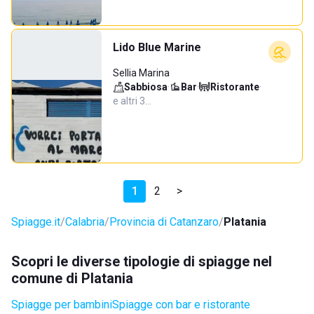
Lido Blue Marine
Sellia Marina
Sabbiosa
·
Bar
·
Ristorante
·
e altri 3…
1
2
>
Spiagge.it
Calabria
Provincia di Catanzaro
Platania
Scopri le diverse tipologie di spiagge nel
comune di Platania
Spiagge per bambini
Spiagge con bar e ristorante