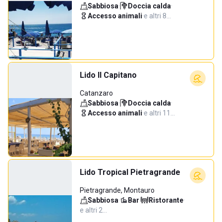
Sabbiosa
·
Doccia calda
·
Accesso animali
·
e altri 8…
Lido Il Capitano
Catanzaro
Sabbiosa
·
Doccia calda
·
Accesso animali
·
e altri 11…
Lido Tropical Pietragrande
Pietragrande, Montauro
Sabbiosa
·
Bar
·
Ristorante
·
e altri 2…