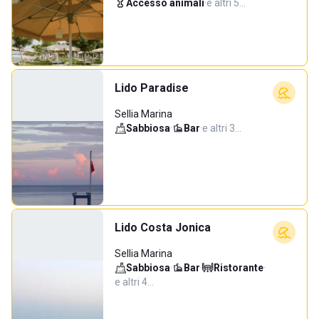
Accesso animali
·
e altri 5…
Lido Paradise
Sellia Marina
Sabbiosa
·
Bar
·
e altri 3…
Lido Costa Jonica
Sellia Marina
Sabbiosa
·
Bar
·
Ristorante
·
e altri 4…