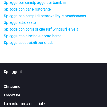
Spiagge per cani
Spiagge per bambini
Spiagge con bar e ristorante
Spiagge con campi di beachvolley e beachsoccer
Spiagge attrezzate
Spiagge con corsi di kitesurf windsurf e vela
Spiagge con piscina e posto barca
Spiagge accessibili per disabili
Spiagge.it
Chi siamo
Magazine
La nostra linea editoriale