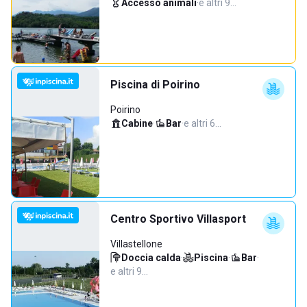
Accesso animali
·
e altri 9…
Piscina di Poirino
Poirino
Cabine
·
Bar
·
e altri 6…
Centro Sportivo Villasport
Villastellone
Doccia calda
·
Piscina
·
Bar
·
e altri 9…