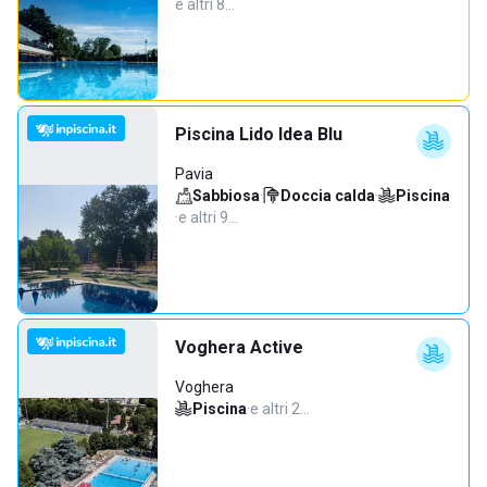
e altri 8…
Piscina Lido Idea Blu
Pavia
Sabbiosa
·
Doccia calda
·
Piscina
·
e altri 9…
Voghera Active
Voghera
Piscina
·
e altri 2…