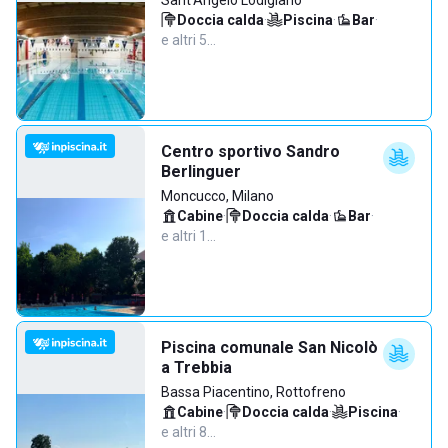
Sant'Angelo Lodigiano
Doccia calda
·
Piscina
·
Bar
·
e altri 5…
Centro sportivo Sandro
Berlinguer
Moncucco, Milano
Cabine
·
Doccia calda
·
Bar
·
e altri 1…
Piscina comunale San Nicolò
a Trebbia
Bassa Piacentino, Rottofreno
Cabine
·
Doccia calda
·
Piscina
·
e altri 8…