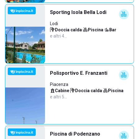
Sporting Isola Bella Lodi
Lodi
Doccia calda
·
Piscina
·
Bar
·
e altri 4…
Polisportivo E. Franzanti
Piacenza
Cabine
·
Doccia calda
·
Piscina
·
e altri 5…
Piscina di Podenzano