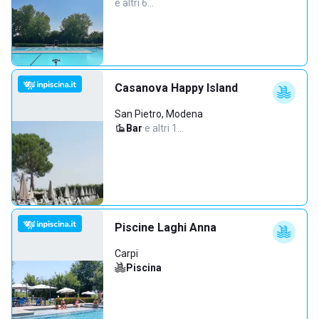
e altri 6…
Casanova Happy Island
San Pietro, Modena
Bar
·
e altri 1…
Piscine Laghi Anna
Carpi
Piscina