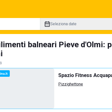
Seleziona date
ilimenti balneari Pieve d'Olmi: 
i
ti
Spazio Fitness Acquap
Pizzighettone