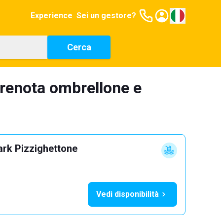
Experience
Sei un gestore?
Cerca
prenota ombrellone e
ark Pizzighettone
Vedi disponibilità