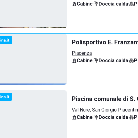
Cabine
·
Doccia calda
·
P
Polisportivo E. Franzan
Piacenza
Cabine
·
Doccia calda
·
P
Piscina comunale di S. 
Val Nure, San Giorgio Piacenti
Cabine
·
Doccia calda
·
P