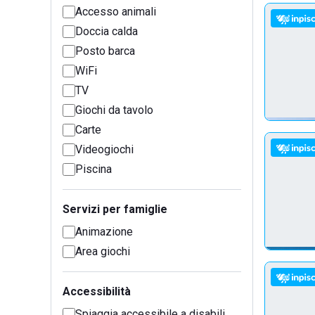
Accesso animali
Doccia calda
Posto barca
WiFi
TV
Giochi da tavolo
Carte
Videogiochi
Piscina
Servizi per famiglie
Animazione
Area giochi
Accessibilità
Spiaggia accessibile a disabili