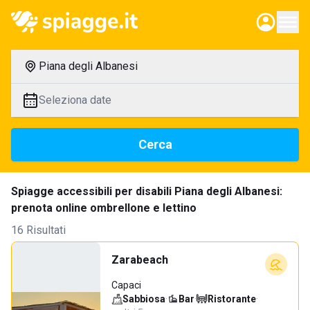
Piana degli Albanesi
Seleziona date
Cerca
Spiagge accessibili per disabili Piana degli Albanesi:
prenota online ombrellone e lettino
16 Risultati
Zarabeach
Capaci
Sabbiosa
·
Bar
·
Ristorante
·