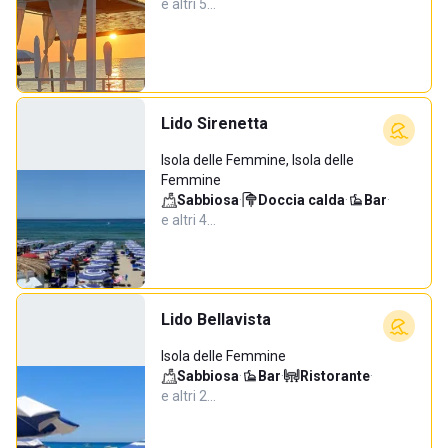
e altri 5…
Lido Sirenetta
Isola delle Femmine, Isola delle
Femmine
Sabbiosa
·
Doccia calda
·
Bar
·
e altri 4…
Lido Bellavista
Isola delle Femmine
Sabbiosa
·
Bar
·
Ristorante
·
e altri 2…