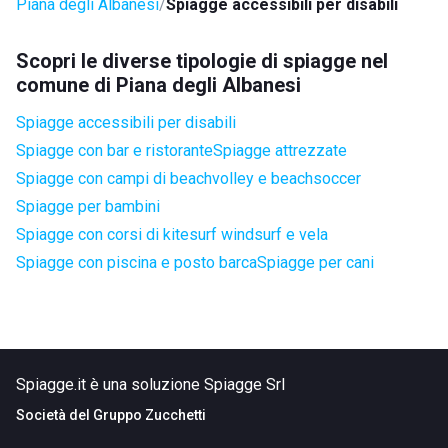
Piana degli Albanesi
Spiagge accessibili per disabili
Scopri le diverse tipologie di spiagge nel
comune di Piana degli Albanesi
Spiagge accessibili per disabili
Spiagge con bar e ristorante
Spiagge attrezzate
Spiagge con campi di beachvolley e beachsoccer
Spiagge per bambini
Spiagge con corsi di kitesurf windsurf e vela
Spiagge con piscina e posto barca
Spiagge per cani
Spiagge.it è una soluzione Spiagge Srl
Società del
Gruppo Zucchetti