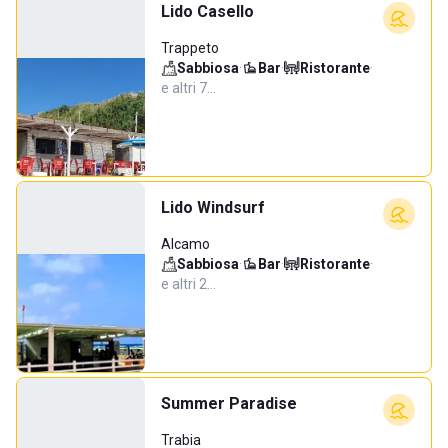
Lido Casello
Trappeto
Sabbiosa
·
Bar
·
Ristorante
·
e altri 7…
Lido Windsurf
Alcamo
Sabbiosa
·
Bar
·
Ristorante
·
e altri 2…
Summer Paradise
Trabia