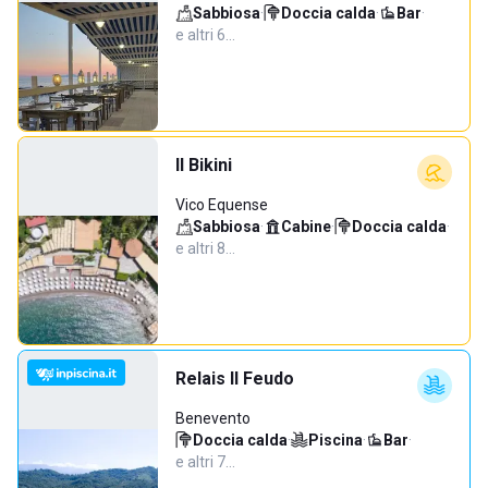
Sabbiosa
·
Doccia calda
·
Bar
·
e altri 6…
Il Bikini
Vico Equense
Sabbiosa
·
Cabine
·
Doccia calda
·
e altri 8…
Relais Il Feudo
Benevento
Doccia calda
·
Piscina
·
Bar
·
e altri 7…