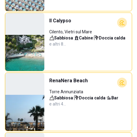
Il Calypso
Cilento, Vietri sul Mare
Sabbiosa
·
Cabine
·
Doccia calda
·
e altri 8…
RenaNera Beach
Torre Annunziata
Sabbiosa
·
Doccia calda
·
Bar
·
e altri 4…