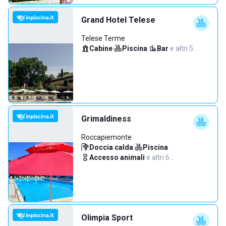
Grand Hotel Telese
Telese Terme
Cabine
·
Piscina
·
Bar
·
e altri 5…
Grimaldiness
Roccapiemonte
Doccia calda
·
Piscina
·
Accesso animali
·
e altri 6…
Olimpia Sport