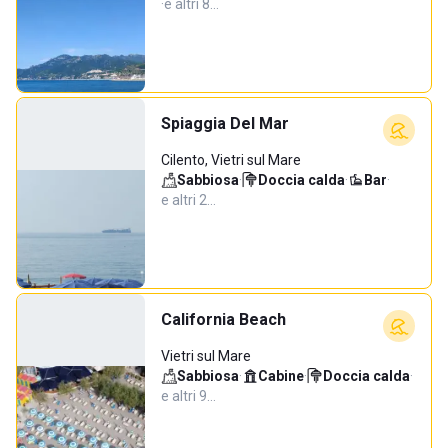
·
e altri 8…
Spiaggia Del Mar
Cilento, Vietri sul Mare
Sabbiosa
·
Doccia calda
·
Bar
·
e altri 2…
California Beach
Vietri sul Mare
Sabbiosa
·
Cabine
·
Doccia calda
·
e altri 9…