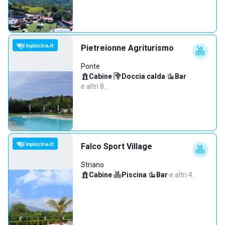
Pietreionne Agriturismo
Ponte
Cabine
·
Doccia calda
·
Bar
·
e altri 8…
Falco Sport Village
Striano
Cabine
·
Piscina
·
Bar
·
e altri 4…