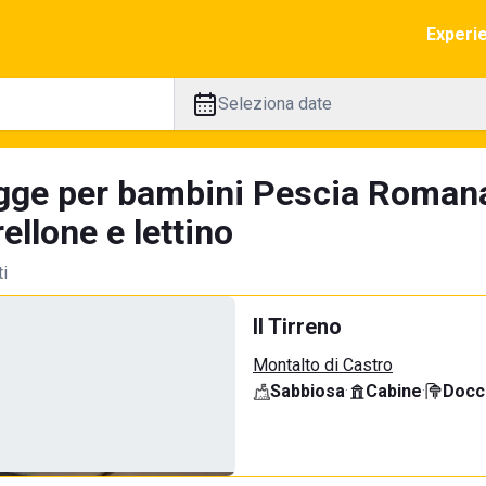
Experi
Seleziona date
gge per bambini Pescia Romana
llone e lettino
ti
Il Tirreno
Montalto di Castro
Sabbiosa
·
Cabine
·
Docci