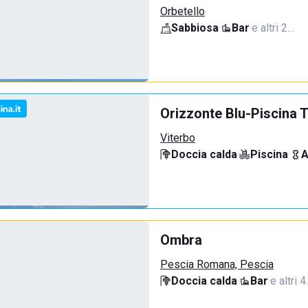
Orbetello
Sabbiosa
·
Bar
·
e altri 2…
Orizzonte Blu-Piscina T
Viterbo
Doccia calda
·
Piscina
·
A
Ombra
Pescia Romana, Pescia
Doccia calda
·
Bar
·
e altri 