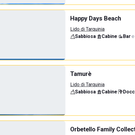
Happy Days Beach
Lido di Tarquinia
Sabbiosa
·
Cabine
·
Bar
·
e
Tamurè
Lido di Tarquinia
Sabbiosa
·
Cabine
·
Docci
Orbetello Family Collec