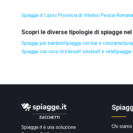
Spiagge.it
Lazio
Provincia di Viterbo
Pescia Romana
Scopri le diverse tipologie di spiagge n
Spiagge per bambini
Spiagge con bar e ristorante
Spia
Spiagge con corsi di kitesurf windsurf e vela
Spiagge 
Spiagg
Chi siamo
Spiagge.it è una soluzione