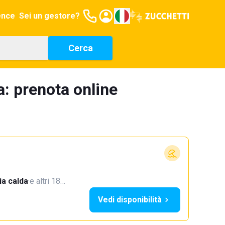
ence
Sei un gestore?
Cerca
: prenota online
a calda
·
e altri 18…
Vedi disponibilità