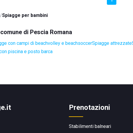
Spiagge per bambini
el comune di Pescia Romana
gge con campi di beachvolley e beachsoccer
Spiagge attrezzate
con piscina e posto barca
e.it
Prenotazioni
Stabilimenti balneari