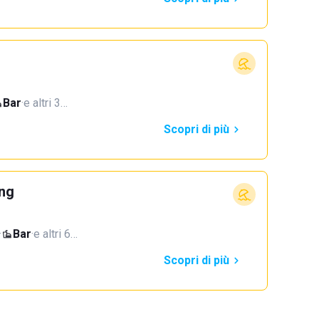
Bar
·
e altri 3…
Scopri di più
ing
·
Bar
·
e altri 6…
Scopri di più