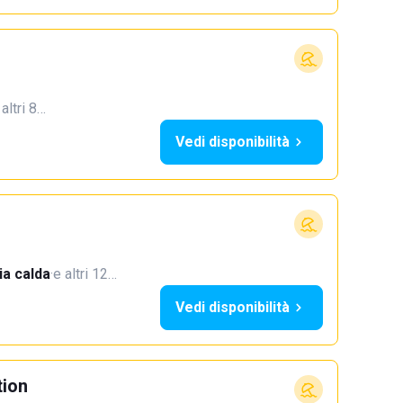
 altri 8…
Vedi disponibilità
a calda
·
e altri 12…
Vedi disponibilità
tion