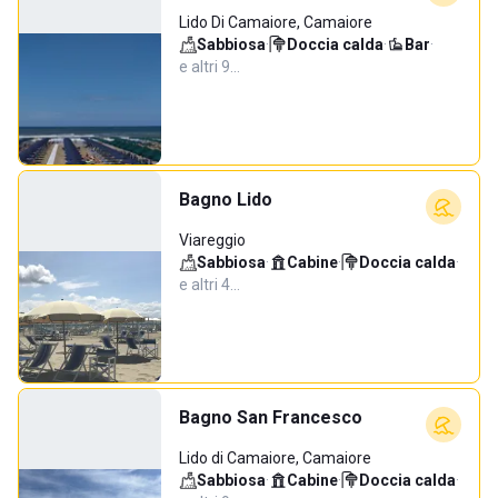
Lido Di Camaiore, Camaiore
Sabbiosa
·
Doccia calda
·
Bar
·
e altri 9…
Bagno Lido
Viareggio
Sabbiosa
·
Cabine
·
Doccia calda
·
e altri 4…
Bagno San Francesco
Lido di Camaiore, Camaiore
Sabbiosa
·
Cabine
·
Doccia calda
·