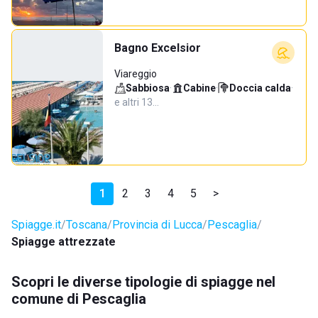
Bagno Excelsior
Viareggio
Sabbiosa
·
Cabine
·
Doccia calda
·
e altri 13…
1
2
3
4
5
>
Spiagge.it
Toscana
Provincia di Lucca
Pescaglia
Spiagge attrezzate
Scopri le diverse tipologie di spiagge nel
comune di Pescaglia