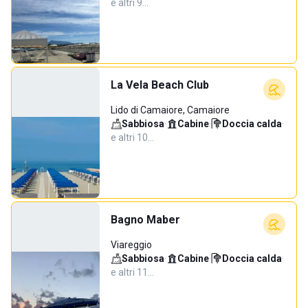
e altri 9…
La Vela Beach Club
Lido di Camaiore, Camaiore
Sabbiosa
·
Cabine
·
Doccia calda
·
e altri 10…
Bagno Maber
Viareggio
Sabbiosa
·
Cabine
·
Doccia calda
·
e altri 11…