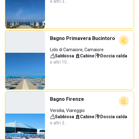
e altri 3…
Bagno Primavera Bucintoro
Lido di Camaiore, Camaiore
Sabbiosa
·
Cabine
·
Doccia calda
·
e altri 10…
Bagno Firenze
Versilia, Viareggio
Sabbiosa
·
Cabine
·
Doccia calda
·
e altri 3…