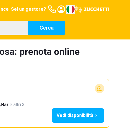
ence
Sei un gestore?
Cerca
tosa: prenota online
Bar
·
e altri 3…
Vedi disponibilità