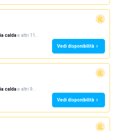
a calda
·
e altri 11…
Vedi disponibilità
a calda
·
e altri 9…
Vedi disponibilità