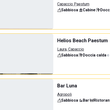
Capaccio Paestum
Sabbiosa
·
Cabine
·
Docci
Helios Beach Paestum
Laura, Capaccio
Sabbiosa
·
Doccia calda
·
e
Bar Luna
Agropoli
Sabbiosa
·
Bar
·
Ristoran