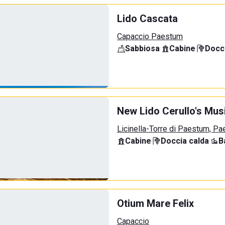
Lido Cascata
Capaccio Paestum
Sabbiosa
·
Cabine
·
Docci
New Lido Cerullo's Musi
Licinella-Torre di Paestum, P
Cabine
·
Doccia calda
·
B
Otium Mare Felix
Capaccio