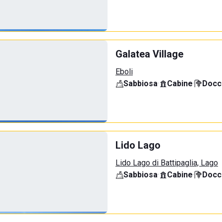
Galatea Village
Eboli
Sabbiosa
·
Cabine
·
Docci
Lido Lago
Lido Lago di Battipaglia, Lago
Sabbiosa
·
Cabine
·
Docci