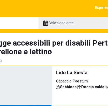
Experi
Seleziona date
ge accessibili per disabili Per
llone e lettino
ti
Lido La Siesta
Capaccio Paestum
Sabbiosa
·
Doccia calda
·