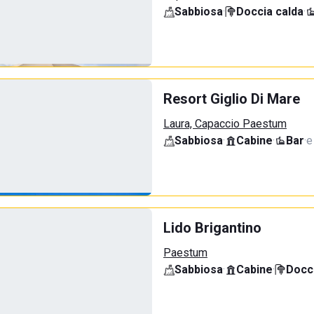
Sabbiosa
·
Doccia calda
·
Resort Giglio Di Mare
Laura, Capaccio Paestum
Sabbiosa
·
Cabine
·
Bar
·
e
Lido Brigantino
Paestum
Sabbiosa
·
Cabine
·
Docci