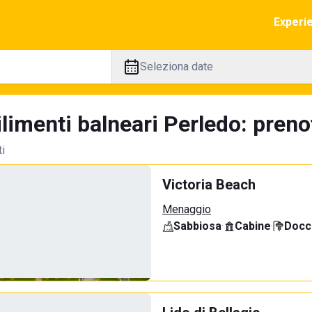
Experi
Seleziona date
limenti balneari Perledo: preno
ti
Victoria Beach
Menaggio
Sabbiosa
·
Cabine
·
Docci