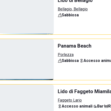
Lido di Bellagio
Bellagio, Bellagio
Sabbiosa
Panama Beach
Porlezza
Sabbiosa
·
Accesso anima
Lido di Faggeto Miamil
Faggeto Lario
Accesso animali
·
Bar
·
R