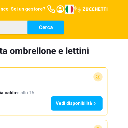
ence
Sei un gestore?
Cerca
ta ombrellone e lettini
a calda
·
e altri 16…
Vedi disponibilità