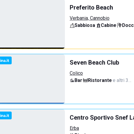
Preferito Beach
Verbania, Cannobio
Sabbiosa
·
Cabine
·
Docci
Seven Beach Club
Colico
Bar
·
Ristorante
·
e altri 3…
Centro Sportivo Snef L
Erba