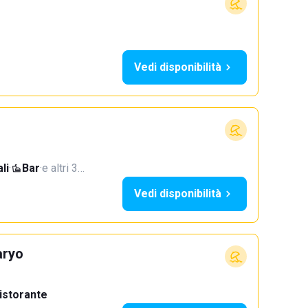
Vedi disponibilità
li
·
Bar
·
e altri 3…
Vedi disponibilità
aryo
istorante