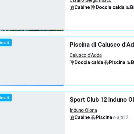
Cisano Bergamasco
Cabine
·
Doccia calda
·
B
Piscina di Calusco d'A
Calusco d'Adda
Doccia calda
·
Piscina
·
B
Sport Club 12 Induno O
Induno Olona
Cabine
·
Piscina
·
e altri 2…