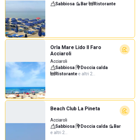
Sabbiosa
·
Bar
·
Ristorante
Orla Mare Lido Il Faro
Acciaroli
Acciaroli
Sabbiosa
·
Doccia calda
·
Ristorante
·
e altri 2…
Beach Club La Pineta
Acciaroli
Sabbiosa
·
Doccia calda
·
Bar
·
e altri 2…