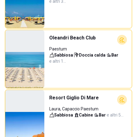
e altri 3…
Oleandri Beach Club
Paestum
Sabbiosa
·
Doccia calda
·
Bar
·
e altri 1…
Resort Giglio Di Mare
Laura, Capaccio Paestum
Sabbiosa
·
Cabine
·
Bar
·
e altri 5…