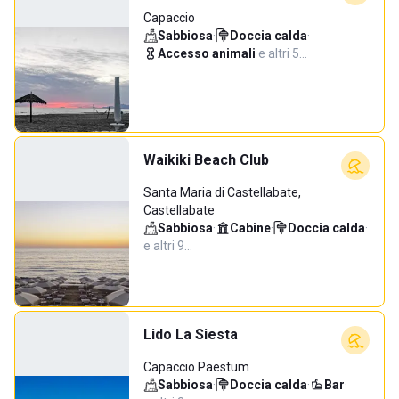
Capaccio
Sabbiosa
·
Doccia calda
·
Accesso animali
·
e altri 5…
Waikiki Beach Club
Santa Maria di Castellabate,
Castellabate
Sabbiosa
·
Cabine
·
Doccia calda
·
e altri 9…
Lido La Siesta
Capaccio Paestum
Sabbiosa
·
Doccia calda
·
Bar
·