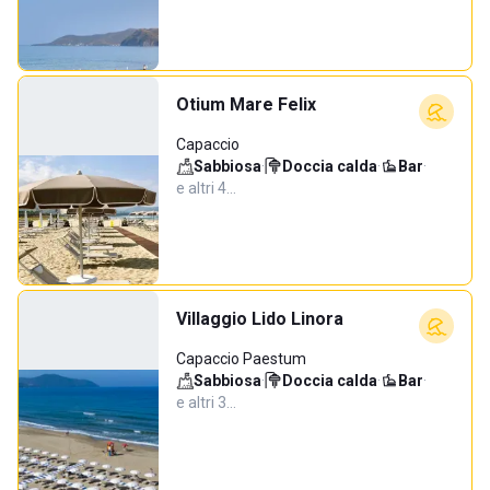
Otium Mare Felix
Capaccio
Sabbiosa
·
Doccia calda
·
Bar
·
e altri 4…
Villaggio Lido Linora
Capaccio Paestum
Sabbiosa
·
Doccia calda
·
Bar
·
e altri 3…