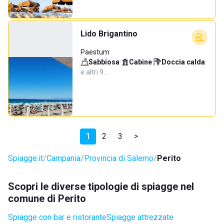
Lido Brigantino
Paestum
Sabbiosa
·
Cabine
·
Doccia calda
·
e altri 9…
1
2
3
>
Spiagge.it
Campania
Provincia di Salerno
Perito
Scopri le diverse tipologie di spiagge nel
comune di Perito
Spiagge con bar e ristorante
Spiagge attrezzate