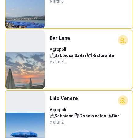
e altri 6…
Bar Luna
Agropoli
Sabbiosa
·
Bar
·
Ristorante
·
e altri 3…
Lido Venere
Agropoli
Sabbiosa
·
Doccia calda
·
Bar
·
e altri 2…