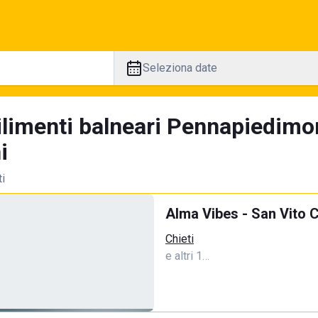
Seleziona date
ilimenti balneari Pennapiedimo
i
ti
Alma Vibes - San Vito C
Chieti
e altri 1…