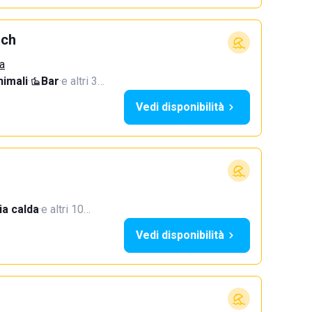
ach
a
imali
·
Bar
·
e altri 3…
Vedi disponibilità
a calda
·
e altri 10…
Vedi disponibilità