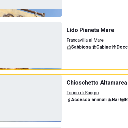
Lido Pianeta Mare
Francavilla al Mare
Sabbiosa
·
Cabine
·
Docci
Chioschetto Altamarea
Torino di Sangro
Accesso animali
·
Bar
·
R