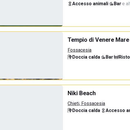
Accesso animali
·
Bar
·
e al
Tempio di Venere Mare
Fossacesia
Doccia calda
·
Bar
·
Rist
Niki Beach
Chieti, Fossacesia
Doccia calda
·
Accesso an