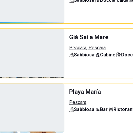
Sabbiosa
·
Doccia calda
·
Già Sai a Mare
Pescara, Pescara
Sabbiosa
·
Cabine
·
Docci
Playa María
Pescara
Sabbiosa
·
Bar
·
Ristoran