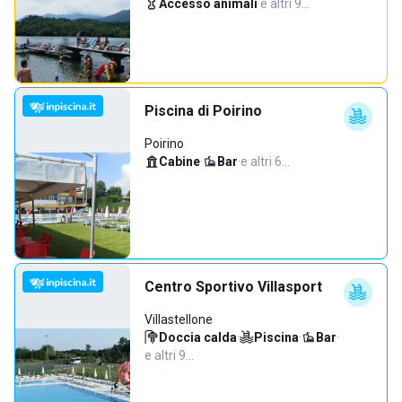
Accesso animali
·
e altri 9…
Piscina di Poirino
Poirino
Cabine
·
Bar
·
e altri 6…
Centro Sportivo Villasport
Villastellone
Doccia calda
·
Piscina
·
Bar
·
e altri 9…