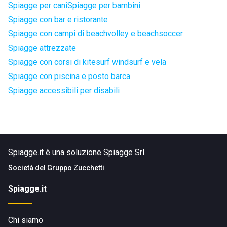
Spiagge per cani
Spiagge per bambini
Spiagge con bar e ristorante
Spiagge con campi di beachvolley e beachsoccer
Spiagge attrezzate
Spiagge con corsi di kitesurf windsurf e vela
Spiagge con piscina e posto barca
Spiagge accessibili per disabili
Spiagge.it è una soluzione Spiagge Srl
Società del
Gruppo Zucchetti
Spiagge.it
Chi siamo