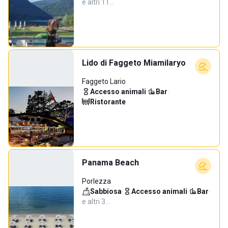
e altri 11…
Lido di Faggeto Miamilaryo
Faggeto Lario
Accesso animali
·
Bar
·
Ristorante
Panama Beach
Porlezza
Sabbiosa
·
Accesso animali
·
Bar
·
e altri 3…