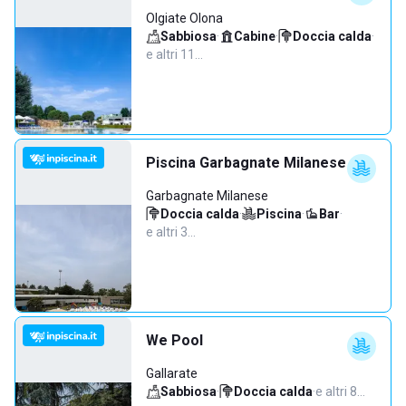
Olgiate Olona
Sabbiosa
·
Cabine
·
Doccia calda
·
e altri 11…
Piscina Garbagnate Milanese
Garbagnate Milanese
Doccia calda
·
Piscina
·
Bar
·
e altri 3…
We Pool
Gallarate
Sabbiosa
·
Doccia calda
·
e altri 8…