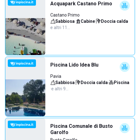
Acquapark Castano Primo
Castano Primo
Sabbiosa
·
Cabine
·
Doccia calda
·
e altri 11…
Piscina Lido Idea Blu
Pavia
Sabbiosa
·
Doccia calda
·
Piscina
·
e altri 9…
Piscina Comunale di Busto
Garolfo