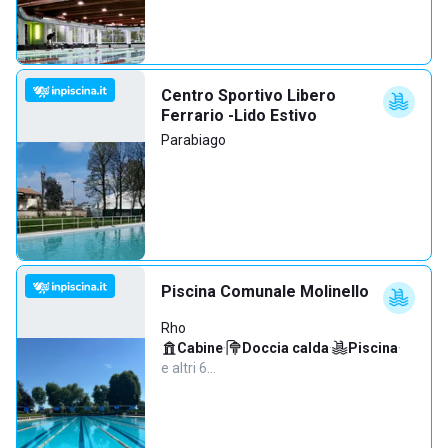
Centro Sportivo Libero
Ferrario -Lido Estivo
Parabiago
Piscina Comunale Molinello
Rho
Cabine
·
Doccia calda
·
Piscina
·
e altri 6…