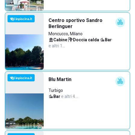
Centro sportivo Sandro
Berlinguer
Moncucco, Milano
Cabine
·
Doccia calda
·
Bar
·
e altri 1…
Blu Martin
Turbigo
Bar
·
e altri 4…