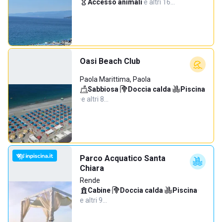
Accesso animali
·
e altri 16…
Oasi Beach Club
Paola Marittima, Paola
Sabbiosa
·
Doccia calda
·
Piscina
·
e altri 8…
Parco Acquatico Santa
Chiara
Rende
Cabine
·
Doccia calda
·
Piscina
·
e altri 9…