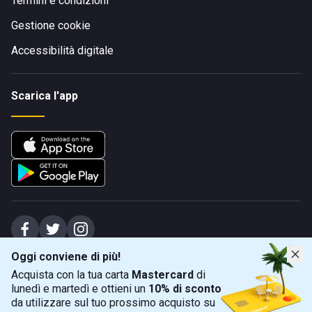
Termini e condizioni
Gestione cookie
Accessibilità digitale
Scarica l'app
Oggi conviene di più!
Spiagge Srl - Sede legale: Via Marecchiese 48, 47923 Rimini (RN), IT -
Acquista con la tua carta
Mastercard
di
capitale sociale Euro 31245,57 - Iscritta al registro delle imprese di Rimini
lunedì e martedì e ottieni un
10% di sconto
Sede operativa: Via Flaminia 180, 47924 Rimini (RN), IT
-
+39 0541 772375
-
info@spiagge.it
- p.i./c.f. 04536640404
da utilizzare sul tuo prossimo acquisto su