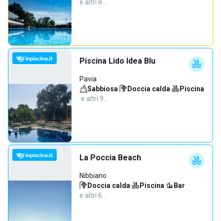
e altri 8…
Piscina Lido Idea Blu
Pavia
Sabbiosa
·
Doccia calda
·
Piscina
·
e altri 9…
La Poccia Beach
Nibbiano
Doccia calda
·
Piscina
·
Bar
·
e altri 6…