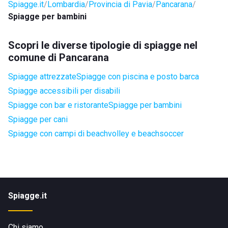
Spiagge.it
Lombardia
Provincia di Pavia
Pancarana
Spiagge per bambini
Scopri le diverse tipologie di spiagge nel
comune di Pancarana
Spiagge attrezzate
Spiagge con piscina e posto barca
Spiagge accessibili per disabili
Spiagge con bar e ristorante
Spiagge per bambini
Spiagge per cani
Spiagge con campi di beachvolley e beachsoccer
Spiagge.it
Chi siamo