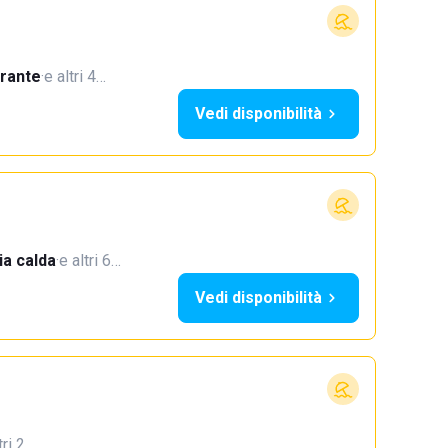
orante
·
e altri 4…
Vedi disponibilità
a calda
·
e altri 6…
Vedi disponibilità
tri 2…