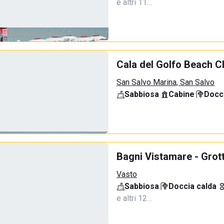
e altri 11…
Cala del Golfo Beach C
San Salvo Marina, San Salvo
Sabbiosa
·
Cabine
·
Docci
Bagni Vistamare - Grot
Vasto
Sabbiosa
·
Doccia calda
·
e altri 12…