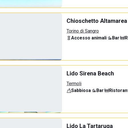
Chioschetto Altamarea
Torino di Sangro
Accesso animali
·
Bar
·
R
Lido Sirena Beach
Termoli
Sabbiosa
·
Bar
·
Ristoran
Lido La Tartaruga