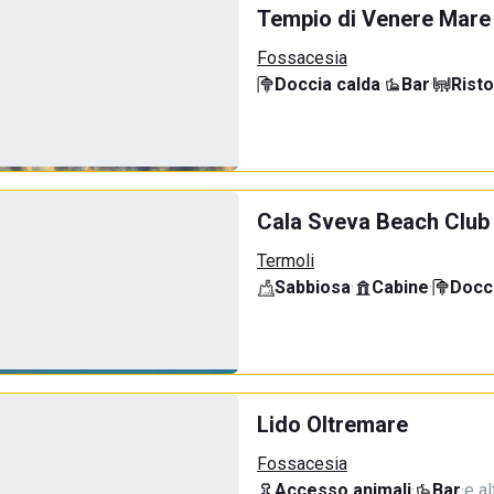
Tempio di Venere Mare
Fossacesia
Doccia calda
·
Bar
·
Rist
Cala Sveva Beach Club
Termoli
Sabbiosa
·
Cabine
·
Docci
Lido Oltremare
Fossacesia
Accesso animali
·
Bar
·
e al