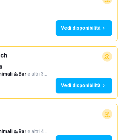
Vedi disponibilità
ach
a
imali
·
Bar
·
e altri 3…
Vedi disponibilità
imali
·
Bar
·
e altri 4…