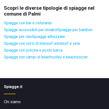
Scopri le diverse tipologie di spiagge nel
comune di Palmi
Spiagge con bar e ristorante
Spiagge accessibili per disabili
Spiagge per bambini
Spiagge per cani
Spiagge attrezzate
Spiagge con corsi di kitesurf windsurf e vela
Spiagge con piscina e posto barca
Spiagge con campi di beachvolley e beachsoccer
Spiagge.it
Chi siamo