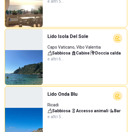
e altri 5…
Lido Isola Del Sole
Capo Vaticano, Vibo Valentia
Sabbiosa
·
Cabine
·
Doccia calda
·
e altri 6…
Lido Onda Blu
Ricadi
Sabbiosa
·
Accesso animali
·
Bar
·
e altri 5…