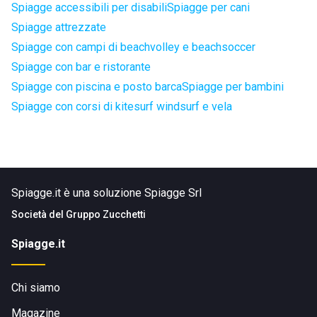
Spiagge accessibili per disabili
Spiagge per cani
Spiagge attrezzate
Spiagge con campi di beachvolley e beachsoccer
Spiagge con bar e ristorante
Spiagge con piscina e posto barca
Spiagge per bambini
Spiagge con corsi di kitesurf windsurf e vela
Spiagge.it è una soluzione Spiagge Srl
Società del
Gruppo Zucchetti
Spiagge.it
Chi siamo
Magazine