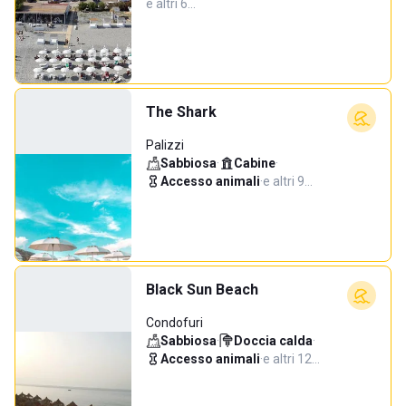
e altri 6…
The Shark
Palizzi
Sabbiosa
·
Cabine
·
Accesso animali
·
e altri 9…
Black Sun Beach
Condofuri
Sabbiosa
·
Doccia calda
·
Accesso animali
·
e altri 12…