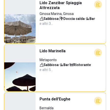
Lido Zanzibar Spiaggia
Attrezzata
Ginosa Marina, Ginosa
Sabbiosa
·
Doccia calda
·
Bar
·
e altri 3…
Lido Marinella
Metaponto
Sabbiosa
·
Bar
·
Ristorante
·
e altri 5…
Punta dell'Eughe
Bernalda