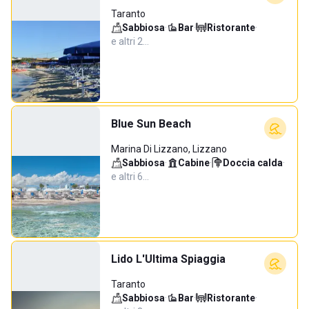
Taranto
Sabbiosa
·
Bar
·
Ristorante
·
e altri 2…
Blue Sun Beach
Marina Di Lizzano, Lizzano
Sabbiosa
·
Cabine
·
Doccia calda
·
e altri 6…
Lido L'Ultima Spiaggia
Taranto
Sabbiosa
·
Bar
·
Ristorante
·