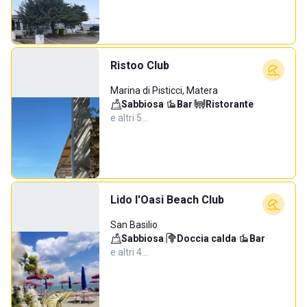
Ristoo Club
Marina di Pisticci, Matera
Sabbiosa
·
Bar
·
Ristorante
·
e altri 5…
Lido l'Oasi Beach Club
San Basilio
Sabbiosa
·
Doccia calda
·
Bar
·
e altri 4…