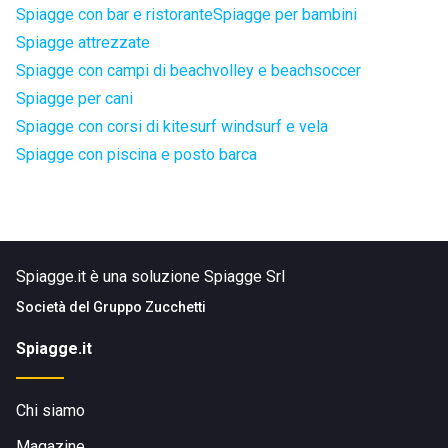
Spiagge con bar e ristorante
Spiagge per bambini
Spiagge attrezzate
Spiagge con campi di beachvolley e beachsoccer
Spiagge per cani
Spiagge con corsi di kitesurf windsurf e vela
Spiagge con piscina e posto barca
Spiagge.it è una soluzione Spiagge Srl
Società del
Gruppo Zucchetti
Spiagge.it
Chi siamo
Magazine